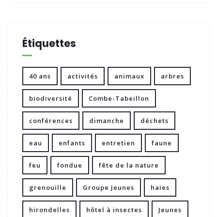
Étiquettes
40 ans
activités
animaux
arbres
biodiversité
Combe-Tabeillon
conférences
dimanche
déchets
eau
enfants
entretien
faune
feu
fondue
fête de la nature
grenouille
Groupe Jeunes
haies
hirondelles
hôtel à insectes
Jeunes