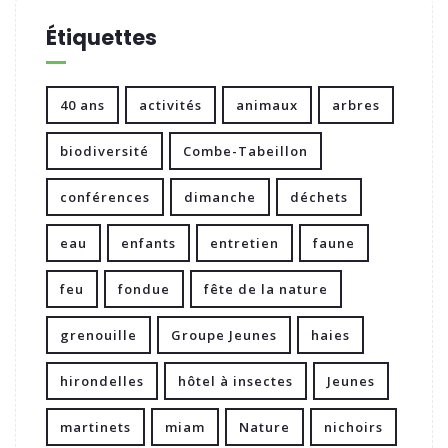
Étiquettes
40 ans
activités
animaux
arbres
biodiversité
Combe-Tabeillon
conférences
dimanche
déchets
eau
enfants
entretien
faune
feu
fondue
fête de la nature
grenouille
Groupe Jeunes
haies
hirondelles
hôtel à insectes
Jeunes
martinets
miam
Nature
nichoirs