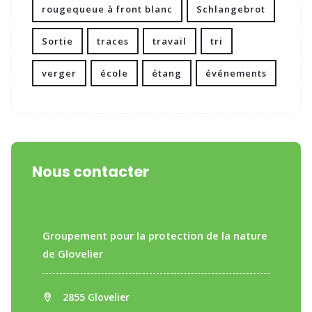
rougequeue à front blanc
Schlangebrot
Sortie
traces
travail
tri
verger
école
étang
événements
Nous contacter
Groupement pour la protection de la nature
de Glovelier
2855 Glovelier