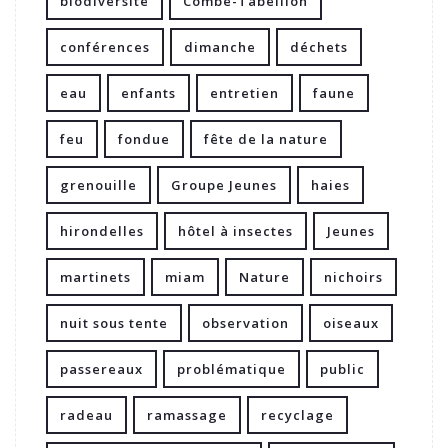
biodiversité
Combe-Tabeillon
conférences
dimanche
déchets
eau
enfants
entretien
faune
feu
fondue
fête de la nature
grenouille
Groupe Jeunes
haies
hirondelles
hôtel à insectes
Jeunes
martinets
miam
Nature
nichoirs
nuit sous tente
observation
oiseaux
passereaux
problématique
public
radeau
ramassage
recyclage