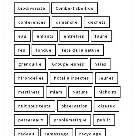
biodiversité
Combe-Tabeillon
conférences
dimanche
déchets
eau
enfants
entretien
faune
feu
fondue
fête de la nature
grenouille
Groupe Jeunes
haies
hirondelles
hôtel à insectes
Jeunes
martinets
miam
Nature
nichoirs
nuit sous tente
observation
oiseaux
passereaux
problématique
public
radeau
ramassage
recyclage