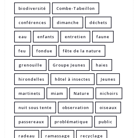
biodiversité
Combe-Tabeillon
conférences
dimanche
déchets
eau
enfants
entretien
faune
feu
fondue
fête de la nature
grenouille
Groupe Jeunes
haies
hirondelles
hôtel à insectes
Jeunes
martinets
miam
Nature
nichoirs
nuit sous tente
observation
oiseaux
passereaux
problématique
public
radeau
ramassage
recyclage