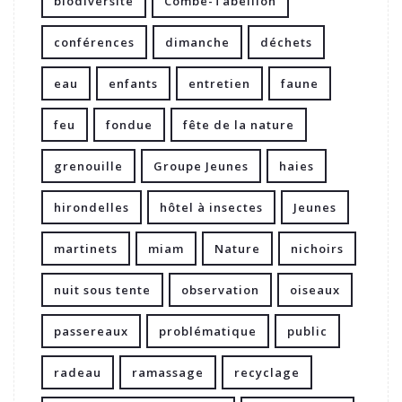
biodiversité
Combe-Tabeillon
conférences
dimanche
déchets
eau
enfants
entretien
faune
feu
fondue
fête de la nature
grenouille
Groupe Jeunes
haies
hirondelles
hôtel à insectes
Jeunes
martinets
miam
Nature
nichoirs
nuit sous tente
observation
oiseaux
passereaux
problématique
public
radeau
ramassage
recyclage