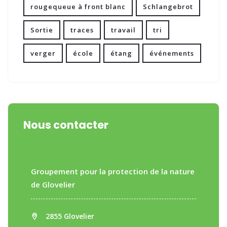
rougequeue à front blanc
Schlangebrot
Sortie
traces
travail
tri
verger
école
étang
événements
Nous contacter
Groupement pour la protection de la nature
de Glovelier
2855 Glovelier