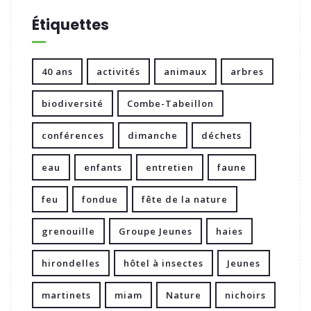
Étiquettes
40 ans
activités
animaux
arbres
biodiversité
Combe-Tabeillon
conférences
dimanche
déchets
eau
enfants
entretien
faune
feu
fondue
fête de la nature
grenouille
Groupe Jeunes
haies
hirondelles
hôtel à insectes
Jeunes
martinets
miam
Nature
nichoirs