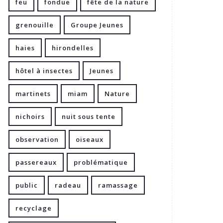
feu
fondue
fête de la nature
grenouille
Groupe Jeunes
haies
hirondelles
hôtel à insectes
Jeunes
martinets
miam
Nature
nichoirs
nuit sous tente
observation
oiseaux
passereaux
problématique
public
radeau
ramassage
recyclage