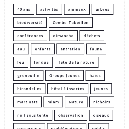
40 ans
activités
animaux
arbres
biodiversité
Combe-Tabeillon
conférences
dimanche
déchets
eau
enfants
entretien
faune
feu
fondue
fête de la nature
grenouille
Groupe Jeunes
haies
hirondelles
hôtel à insectes
Jeunes
martinets
miam
Nature
nichoirs
nuit sous tente
observation
oiseaux
passereaux
problématique
public