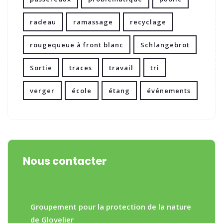
radeau
ramassage
recyclage
rougequeue à front blanc
Schlangebrot
Sortie
traces
travail
tri
verger
école
étang
événements
Nous contacter
Groupement pour la protection de la nature
de Glovelier