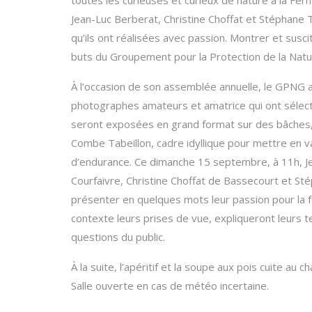
toutes les curieuses et curieux de nature à la Fe
Jean-Luc Berberat, Christine Choffat et Stéphan
qu’ils ont réalisées avec passion. Montrer et susci
buts du Groupement pour la Protection de la Natur
À l’occasion de son assemblée annuelle, le GPNG a 
photographes amateurs et amatrice qui ont sélecti
seront exposées en grand format sur des bâches, à
Combe Tabeillon, cadre idyllique pour mettre en va
d’endurance. Ce dimanche 15 septembre, à 11h, Je
Courfaivre, Christine Choffat de Bassecourt et S
présenter en quelques mots leur passion pour la f
contexte leurs prises de vue, expliqueront leurs 
questions du public.
À la suite, l’apéritif et la soupe aux pois cuite au c
Salle ouverte en cas de météo incertaine.