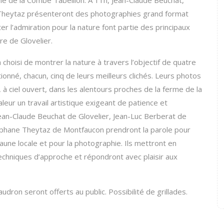
rme de la Combe Tabeillon. A 11h, Jean-Claude Beuchat,
e Theytaz présenteront des photographies grand format
ter l’admiration pour la nature font partie des principaux
e de Glovelier.
choisi de montrer la nature à travers l’objectif de quatre
onné, chacun, cinq de leurs meilleurs clichés. Leurs photos
 ciel ouvert, dans les alentours proches de la ferme de la
leur un travail artistique exigeant de patience et
an-Claude Beuchat de Glovelier, Jean-Luc Berberat de
téphane Theytaz de Montfaucon prendront la parole pour
aune locale et pour la photographie. Ils mettront en
techniques d’approche et répondront avec plaisir aux
haudron seront offerts au public. Possibilité de grillades.