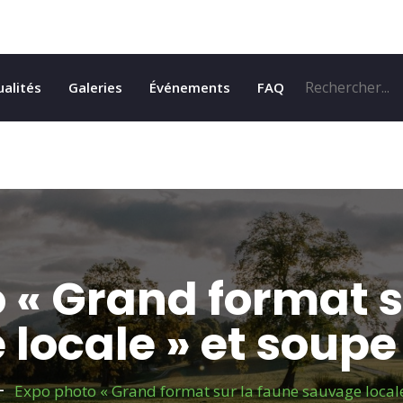
ualités
Galeries
Événements
FAQ
 « Grand format s
locale » et soupe
Expo photo « Grand format sur la faune sauvage locale